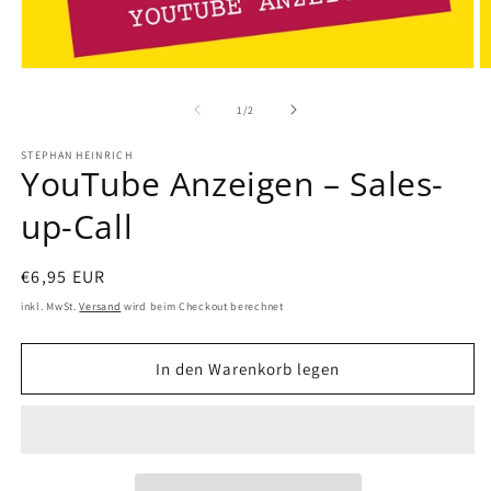
von
1
/
2
STEPHAN HEINRICH
YouTube Anzeigen – Sales-
up-Call
Normaler
€6,95 EUR
Preis
inkl. MwSt.
Versand
wird beim Checkout berechnet
In den Warenkorb legen