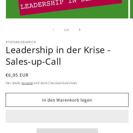
von
1
/
3
STEPHAN HEINRICH
Leadership in der Krise -
Sales-up-Call
Normaler
€6,95 EUR
Preis
inkl. MwSt.
Versand
wird beim Checkout berechnet
In den Warenkorb legen