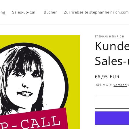
ing
Sales-up-Call
Bücher
Zur Webseite stephanheinrich.com
STEPHAN HEINRICH
Kunde
Sales-
Normaler
€6,95 EUR
Preis
inkl. MwSt.
Versand
w