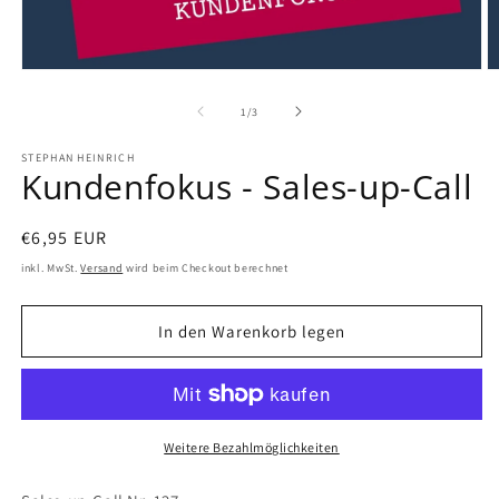
von
1
/
3
STEPHAN HEINRICH
Kundenfokus - Sales-up-Call
Normaler
€6,95 EUR
Preis
inkl. MwSt.
Versand
wird beim Checkout berechnet
In den Warenkorb legen
Weitere Bezahlmöglichkeiten