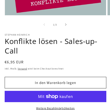
von
1
/
3
STEPHAN HEINRICH
Konflikte lösen - Sales-up-
Call
Normaler
€6,95 EUR
Preis
inkl. MwSt.
Versand
wird beim Checkout berechnet
In den Warenkorb legen
Weitere Bezahlmöglichkeiten