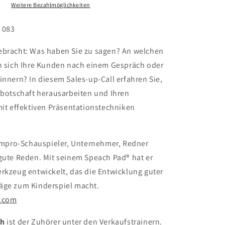
Weitere Bezahlmöglichkeiten
. 083
ebracht: Was haben Sie zu sagen? An welchen
en sich Ihre Kunden nach einem Gespräch oder
innern? In diesem Sales-up-Call erfahren Sie,
nbotschaft herausarbeiten und Ihren
mit effektiven Präsentationstechniken
Impro-Schauspieler, Unternehmer, Redner
gute Reden. Mit seinem Speach Pad® hat er
rkzeug entwickelt, das die Entwicklung guter
äge zum Kinderspiel macht.
i.com
ch
ist der Zuhörer unter den Verkaufstrainern.