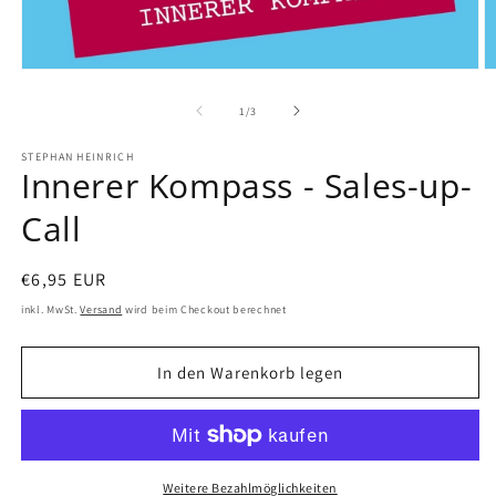
von
1
/
3
STEPHAN HEINRICH
Innerer Kompass - Sales-up-
Call
Normaler
€6,95 EUR
Preis
inkl. MwSt.
Versand
wird beim Checkout berechnet
In den Warenkorb legen
Weitere Bezahlmöglichkeiten