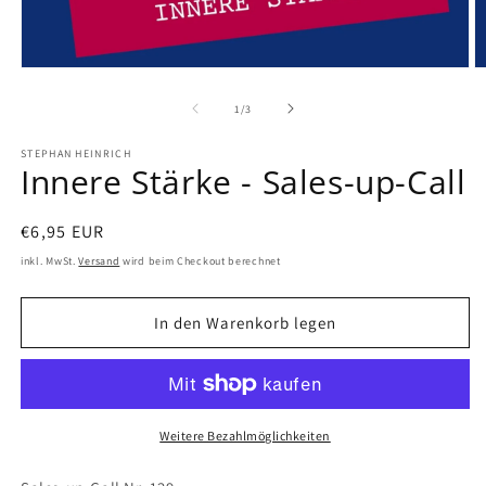
von
1
/
3
STEPHAN HEINRICH
Innere Stärke - Sales-up-Call
Normaler
€6,95 EUR
Preis
inkl. MwSt.
Versand
wird beim Checkout berechnet
In den Warenkorb legen
Weitere Bezahlmöglichkeiten