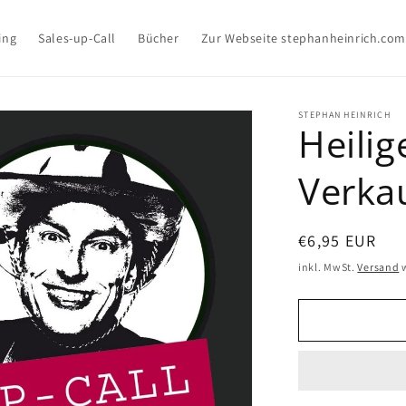
ing
Sales-up-Call
Bücher
Zur Webseite stephanheinrich.com
STEPHAN HEINRICH
Heili
Verkau
Normaler
€6,95 EUR
Preis
inkl. MwSt.
Versand
w