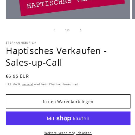
von
1
/
3
STEPHAN HEINRICH
Haptisches Verkaufen -
Sales-up-Call
Normaler
€6,95 EUR
Preis
inkl. MwSt.
Versand
wird beim Checkout berechnet
In den Warenkorb legen
Weitere Bezahlmöglichkeiten