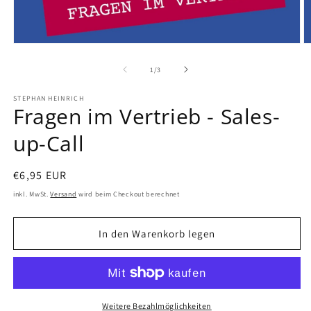
von
1
/
3
STEPHAN HEINRICH
Fragen im Vertrieb - Sales-
up-Call
Normaler
€6,95 EUR
Preis
inkl. MwSt.
Versand
wird beim Checkout berechnet
In den Warenkorb legen
Weitere Bezahlmöglichkeiten