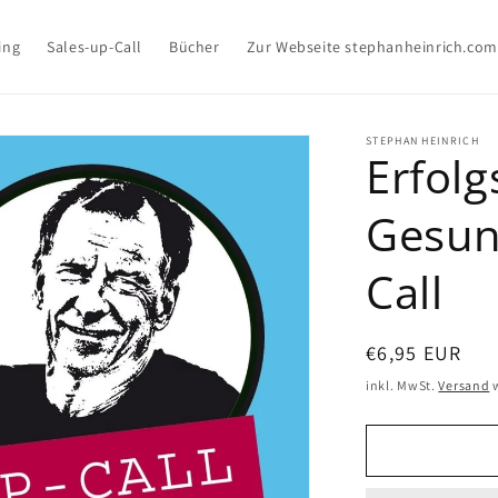
ing
Sales-up-Call
Bücher
Zur Webseite stephanheinrich.com
STEPHAN HEINRICH
Erfolg
Gesund
Call
Normaler
€6,95 EUR
Preis
inkl. MwSt.
Versand
w