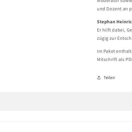
Moderator sowie 
und Dozent an p
Stephan Heinri
Er hilft dabei,
zügig zur Entsc
Im Paket enthal
Mitschrift als PD
Teilen