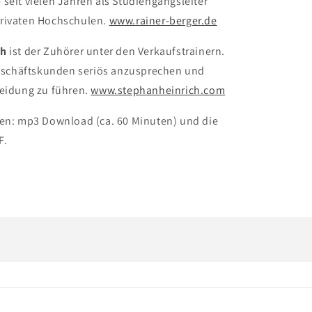
seit vielen Jahren als Studiengangsleiter
rivaten Hochschulen.
www.rainer-berger.de
ch
ist der Zuhörer unter den Verkaufstrainern.
 Geschäftskunden seriös anzusprechen und
heidung zu führen.
www.stephanheinrich.com
ten: mp3 Download (ca. 60 Minuten) und die
F.