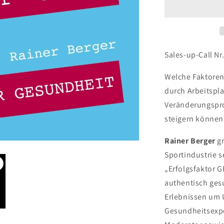
Sales-up-Call Nr
Welche Faktore
durch Arbeitspl
Veränderungspro
steigern können,
Rainer Berger
gr
Sportindustrie 
„Erfolgsfaktor 
authentisch ges
Erlebnissen um 
Gesundheitsexper