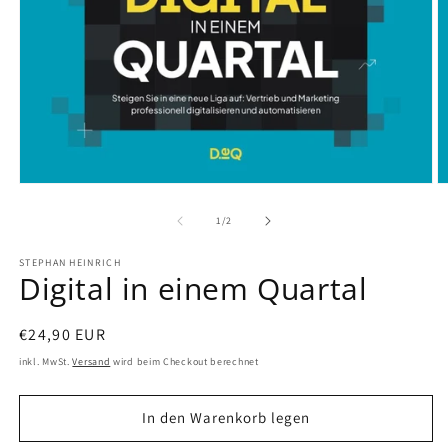
von
1
/
2
STEPHAN HEINRICH
Digital in einem Quartal
Normaler
€24,90 EUR
Preis
inkl. MwSt.
Versand
wird beim Checkout berechnet
In den Warenkorb legen