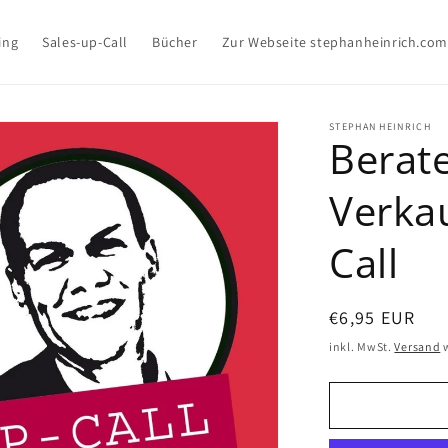
ing
Sales-up-Call
Bücher
Zur Webseite stephanheinrich.com
STEPHAN HEINRICH
Berat
Verkau
Call
Normaler
€6,95 EUR
Preis
inkl. MwSt.
Versand
w