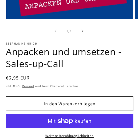
von
1
/
3
STEPHAN HEINRICH
Anpacken und umsetzen -
Sales-up-Call
Normaler
€6,95 EUR
Preis
inkl. MwSt.
Versand
wird beim Checkout berechnet
In den Warenkorb legen
Weitere Bezahlmöglichkeiten