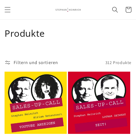
Direkt
zum
Warenko
Inhalt
K
Produkte
a
t
Filtern und sortieren
312 Produkte
e
g
o
r
i
e