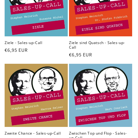
Ziele - Sales-up-Call
Ziele sind Quatsch - Sales-up-
Call
Normaler
€6,95 EUR
Normaler
€6,95 EUR
Preis
Preis
Zweite Chance - Sales-up-Call
Zwischen Top und Flop - Sales-
up-Call