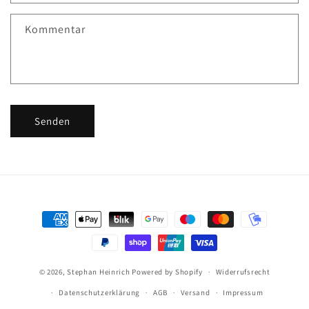
t
f
Kommentar
o
r
m
u
l
Senden
a
r
Zahlungsmethoden
© 2026,
Stephan Heinrich
Powered by Shopify
Widerrufsrecht
Datenschutzerklärung
AGB
Versand
Impressum