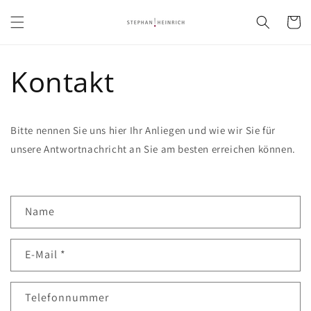
Direkt
zum
Warenko
Inhalt
Kontakt
Bitte nennen Sie uns hier Ihr Anliegen und wie wir Sie für
unsere Antwortnachricht an Sie am besten erreichen können.
K
Name
o
n
E-Mail
*
t
a
k
Telefonnummer